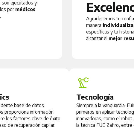
Excelenc
s son ejecutados y
dos por
médicos
.
Agradecemos tu confia
manera
individualiz
específicas y tu histor
alcanzar el
mejor resu
ics
Tecnología
ndente base de datos
Siempre a la vanguardia. Fu
nos proporciona información
primeros en aplicar tecnolog
re los factores clave de éxito
innovadoras, como el robo
eso de recuperación capilar.
la técnica FUE Zafiro, entre 