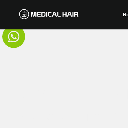
No
25 años.
Servi
y excelencia.