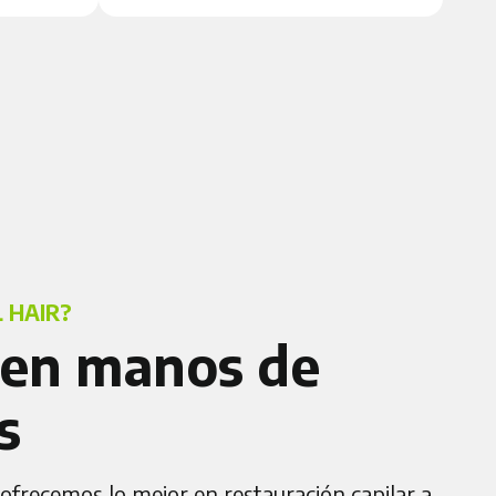
 HAIR?
 en manos de
s
ofrecemos lo mejor en restauración capilar a