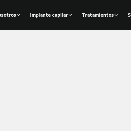
sotros
Implante capilar
Tratamientos
S
cio