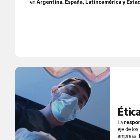
en
Argentina, España, Latinoamérica y Esta
Étic
La
respo
eje de los
empresa. 