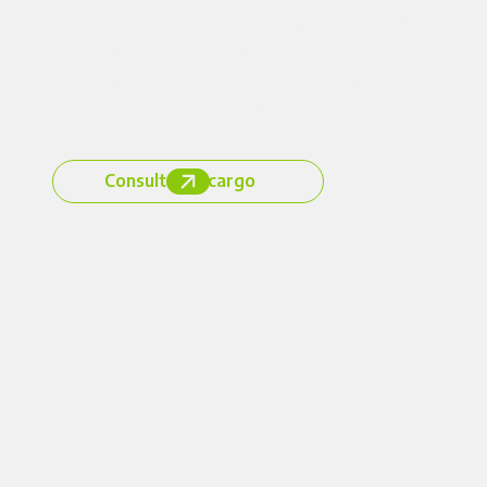
Los médicos
Néstor Spagnuolo
,
Horacio Fo
Arturo
González Marlia
fundaron este cen
especializado en medicina capilar, priorizando
confianza
y
cercanía.
Consultá sin cargo